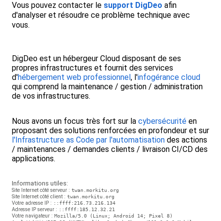
Vous pouvez contacter le
support DigDeo
afin
d'analyser et résoudre ce problème technique avec
vous.
DigDeo est un hébergeur Cloud disposant de ses
propres infrastructures et fournit des services
d'
hébergement web professionnel
, l'
infogérance cloud
qui comprend la maintenance / gestion / administration
de vos infrastructures.
Nous avons un focus très fort sur la
cybersécurité
en
proposant des solutions renforcées en profondeur et sur
l'Infrastructure as Code par l'automatisation
des actions
/ maintenances / demandes clients / livraison CI/CD des
applications.
Informations utiles:
Site Internet côté serveur :
twan.morkitu.org
Site Internet côté client :
twan.morkitu.org
Votre adresse IP :
::ffff:216.73.216.134
Adresse IP serveur :
::ffff:185.12.32.21
Votre navigateur :
Mozilla/5.0 (Linux; Android 14; Pixel 8)